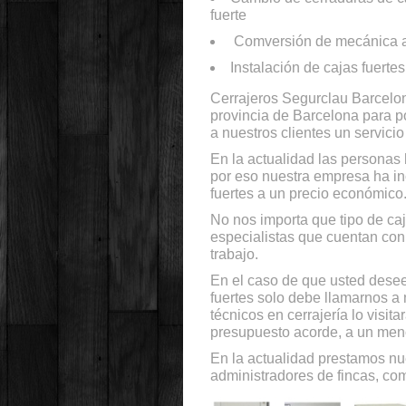
fuerte
Comversión de mecánica a 
Instalación de cajas fuertes
Cerrajeros Segurclau Barcelon
provincia de Barcelona para p
a nuestros clientes un servici
En la actualidad las personas 
por eso nuestra empresa ha in
fuertes a un precio económico
No nos importa que tipo de caj
especialistas que cuentan con
trabajo.
En el caso de que usted desee
fuertes solo debe llamarnos a 
técnicos en cerrajería lo visit
presupuesto acorde, a un meno
En la actualidad prestamos nu
administradores de fincas, com