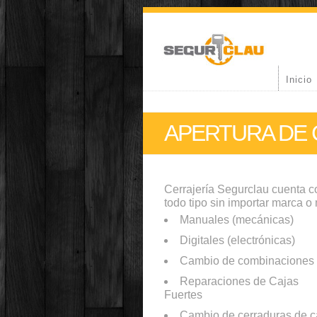
Inicio
APERTURA DE 
Cerrajería Segurclau cuenta c
todo tipo sin importar marca o
Manuales (mecánicas)
Digitales (electrónicas)
Cambio de combinaciones
Reparaciones de Cajas
Fuertes
Cambio de cerraduras de c