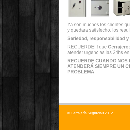
Ya son muchos los clientes que
y quedara satisfecho, los resu
Seriedad, responsabilidad y 
RECUERDE!!! que
Cerrajero
atender urgencias las 24hs en 
RECUERDE CUANDO NOS N
ATENDERÁ SIEMPRE UN C
PROBLEMA
© Cerrajería Segurclau 2012