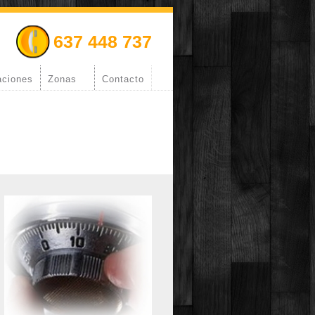
637 448 737
aciones
Zonas
Contacto